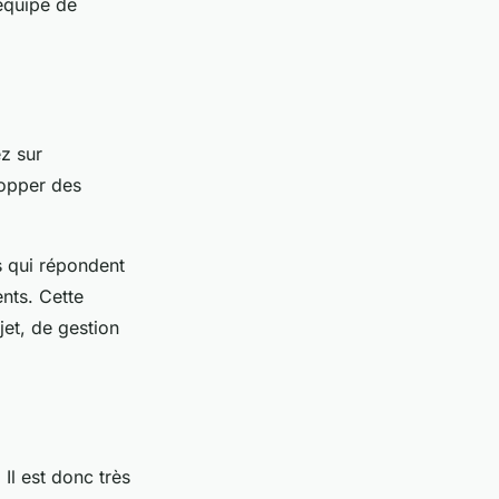
 équipe de
z sur
opper des
s qui répondent
nts. Cette
et, de gestion
 Il est donc très