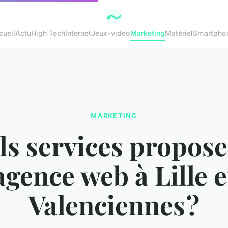
cueil
Actu
High Tech
Internet
Jeux-video
Marketing
Matériel
Smartpho
MARKETING
ls services propose
agence web à Lille e
Valenciennes ?