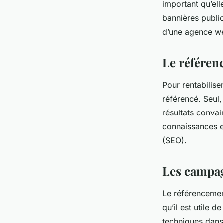
important qu’ell
bannières public
d’une agence we
Le référen
Pour rentabilise
référencé. Seul,
résultats convai
connaissances e
(SEO).
Les campag
Le référencement
qu’il est utile
techniques dans 