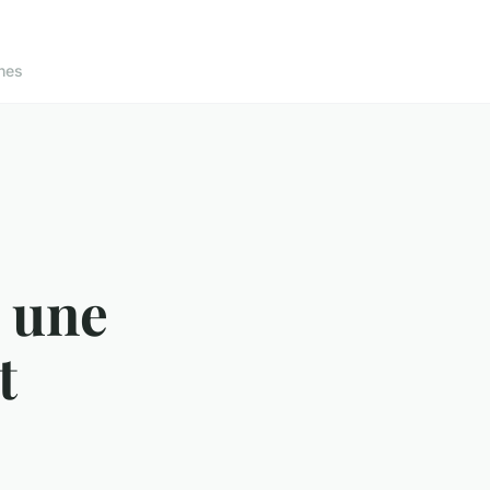
nes
 une
t