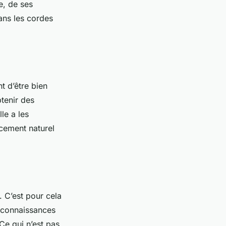
e, de ses
ans les cordes
nt d’être bien
btenir des
le a les
cement naturel
. C’est pour cela
s connaissances
Ce qui n’est pas