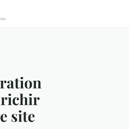
nes
ration
richir
e site