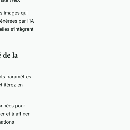
 site web.
es images qui
énérées par l’IA
lles s’intègrent
 de la
ents paramètres
t itérez en
données pour
r et à affiner
mations