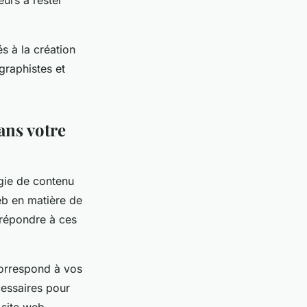
eurs à rester
és à la création
graphistes et
ans votre
égie de contenu
web en matière de
 répondre à ces
correspond à vos
cessaires pour