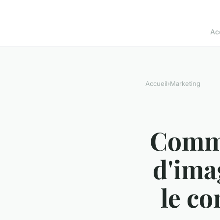
Ac
Accueil
›
Marketing
Comme
d'ima
le co