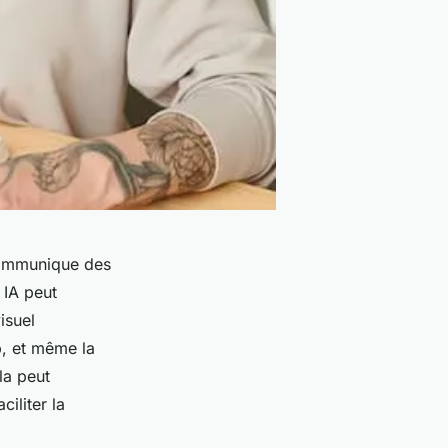
, communique des
 IA peut
isuel
b, et même la
la peut
iliter la