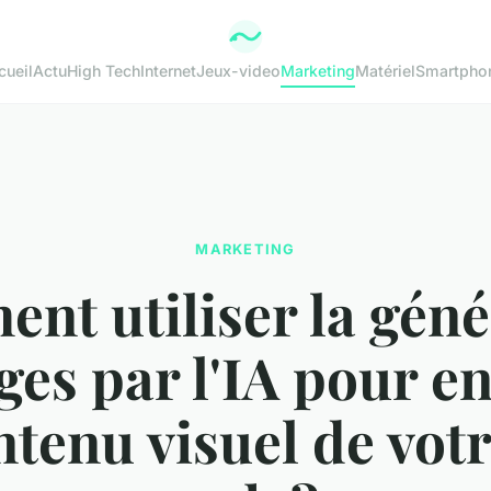
cueil
Actu
High Tech
Internet
Jeux-video
Marketing
Matériel
Smartpho
MARKETING
nt utiliser la géné
ges par l'IA pour en
ntenu visuel de votr