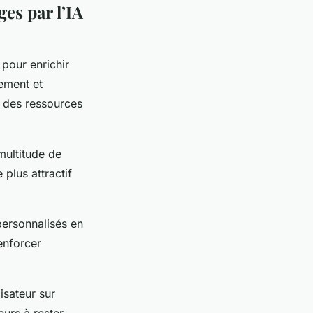
ges par l’IA
 pour enrichir
dement et
t des ressources
multitude de
 plus attractif
personnalisés en
enforcer
isateur sur