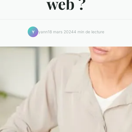
web ?
yann
18 mars 2024
4 min de lecture
Y