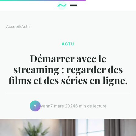
Accueil
›
Actu
ACTU
Démarrer avec le
streaming : regarder des
films et des séries en ligne.
yann
7 mars 2024
6 min de lecture
Y