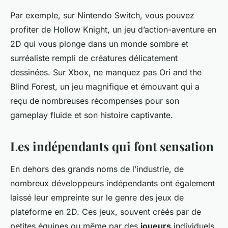
Par exemple, sur Nintendo Switch, vous pouvez
profiter de
Hollow Knight
, un jeu d’action-aventure en
2D qui vous plonge dans un monde sombre et
surréaliste rempli de créatures délicatement
dessinées. Sur Xbox, ne manquez pas
Ori and the
Blind Forest
, un jeu magnifique et émouvant qui a
reçu de nombreuses récompenses pour son
gameplay fluide et son histoire captivante.
Les indépendants qui font sensation
En dehors des grands noms de l’industrie, de
nombreux développeurs indépendants ont également
laissé leur empreinte sur le genre des jeux de
plateforme en 2D. Ces jeux, souvent créés par de
petites équipes ou même par des
joueurs
individuels,