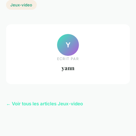
Jeux-video
Y
ECRIT PAR
yann
← Voir tous les articles Jeux-video