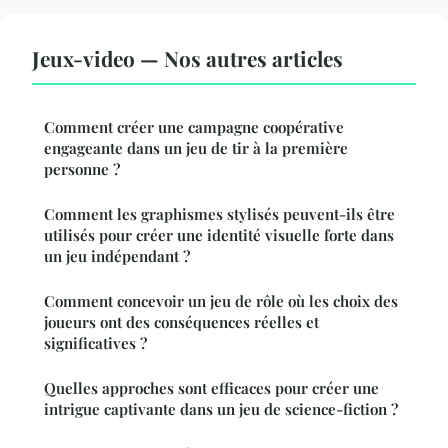
Jeux-video — Nos autres articles
Comment créer une campagne coopérative
engageante dans un jeu de tir à la première
personne ?
Comment les graphismes stylisés peuvent-ils être
utilisés pour créer une identité visuelle forte dans
un jeu indépendant ?
Comment concevoir un jeu de rôle où les choix des
joueurs ont des conséquences réelles et
significatives ?
Quelles approches sont efficaces pour créer une
intrigue captivante dans un jeu de science-fiction ?