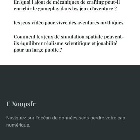
En quoi l'ajout de mécaniques de crafting peut-il
enrichir le gameplay dans les jeux d'aventure ?
les jeux vidéo pour vivre des aventures mythiques
Comment les jeux de simulation spatiale peuvent-
ils équilibrer réalisme scientifique et jouabilité
pour un large public ?
E Xoopsfr
Naviguez sur l'océan de données sans perdre votre cap
numérique.