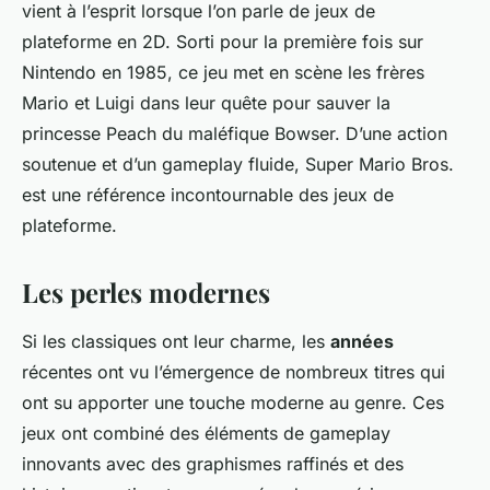
vient à l’esprit lorsque l’on parle de jeux de
plateforme en 2D. Sorti pour la première fois sur
Nintendo en 1985, ce jeu met en scène les frères
Mario et Luigi dans leur quête pour sauver la
princesse Peach du maléfique Bowser. D’une action
soutenue et d’un gameplay fluide,
Super Mario Bros.
est une référence incontournable des jeux de
plateforme.
Les perles modernes
Si les classiques ont leur charme, les
années
récentes ont vu l’émergence de nombreux titres qui
ont su apporter une touche moderne au genre. Ces
jeux ont combiné des éléments de gameplay
innovants avec des graphismes raffinés et des