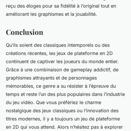
reçu des éloges pour sa fidélité à l’original tout en
améliorant les graphismes et la jouabilité.
Conclusion
Qu’ils soient des classiques intemporels ou des
créations récentes, les jeux de plateforme en 2D
continuent de captiver les joueurs du monde entier.
Grâce à une combinaison de gameplay addictif, de
graphismes attrayants et de personnages
mémorables, ce genre a su résister à l’épreuve du
temps et reste l’un des plus populaires dans l’industrie
du jeu vidéo. Que vous préfériez le charme
nostalgique des jeux classiques ou l’innovation des
titres modernes, il y a toujours un jeu de plateforme
en 2D qui vous attend. Alors n’hésitez pas à explorer