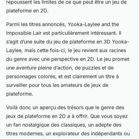
repoussent les limites de ce que peut être un jeu de
plateforme en 2D.
Parmi les titres annoncés,
Yooka-Laylee and the
Impossible Lair
est particulièrement intéressant. Il
s’agit d’une suite du jeu de plateforme en 3D
Yooka-
Laylee
, mais cette fois-ci, le jeu revient aux racines
du genre avec une perspective en 2D. Le jeu promet
une aventure pleine d’action, de puzzles et de
personnages colorés, et est clairement un titre à
surveiller pour tous les amateurs de jeux de
plateforme.
Voilà donc un aperçu des trésors que le genre des
jeux de plateforme en 2D a à offrir. Que vous soyez
un fan nostalgique des classiques, un adepte des
titres modernes, un explorateur des indépendants ou