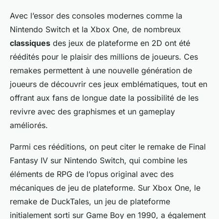
Avec l’essor des consoles modernes comme la
Nintendo Switch et la Xbox One, de nombreux
classiques
des jeux de plateforme en 2D ont été
réédités pour le plaisir des millions de joueurs. Ces
remakes permettent à une nouvelle génération de
joueurs de découvrir ces jeux emblématiques, tout en
offrant aux fans de longue date la possibilité de les
revivre avec des graphismes et un gameplay
améliorés.
Parmi ces rééditions, on peut citer le remake de
Final
Fantasy IV
sur Nintendo Switch, qui combine les
éléments de RPG de l’opus original avec des
mécaniques de jeu de plateforme. Sur Xbox One, le
remake de
DuckTales
, un jeu de plateforme
initialement sorti sur Game Boy en 1990, a également