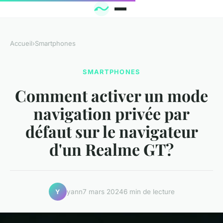
Accueil
›
Smartphones
SMARTPHONES
Comment activer un mode
navigation privée par
défaut sur le navigateur
d'un Realme GT?
yann
7 mars 2024
6 min de lecture
Y